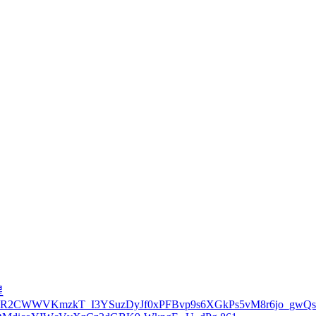
星
tOG8R2CWWVKmzkT_I3YSuzDyJf0xPFBvp9s6XGkPs5vM8r6jo_gw