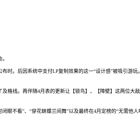
会。
公布时。后因系统中支付LP复制效果的这一“设计感”被吸引游玩
及格线。再伴随4月表的更新让【锁鸟】、【障壁】这两位大敌
闭眼不看”、“穿花蛱蝶兰间舞”以及最终在4月定榜的“无需他