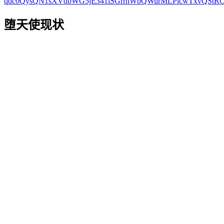
qdc0QysQN1sXVdbWG5jE341lSGrrnWbQWurMLPlcwTxvQStR
堕天使现状