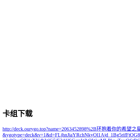
卡组下载
http://deck.ourygo.top?name=2063452898%2B环抱着你的希望之
&ygotype=deck&v=1&d=FLjhnJiaYRchNkyOl1Ajd_1Bg5rifF