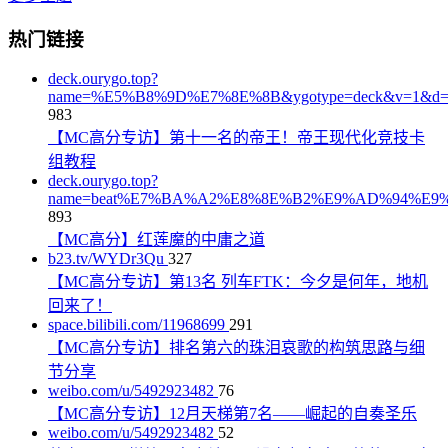
热门链接
deck.ourygo.top?
name=%E5%B8%9D%E7%8E%8B&ygotype=deck&v=1&d
983
【MC高分专访】第十一名的帝王！帝王现代化竞技卡
组教程
deck.ourygo.top?
name=beat%E7%BA%A2%E8%8E%B2%E9%AD%94%E9%B
893
【MC高分】红莲魔的中庸之道
b23.tv/WYDr3Qu
327
【MC高分专访】第13名 列车FTK：今夕是何年，地机
回来了！
space.bilibili.com/11968699
291
【MC高分专访】排名第六的珠泪哀歌的构筑思路与细
节分享
weibo.com/u/5492923482
76
【MC高分专访】12月天梯第7名——崛起的自奏圣乐
weibo.com/u/5492923482
52