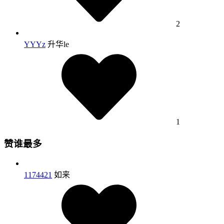
2
YYYz
升华le
1
赞谁最多
1174421
如来