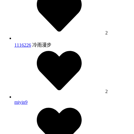
2
1116226
冷雨漫步
2
miyin9