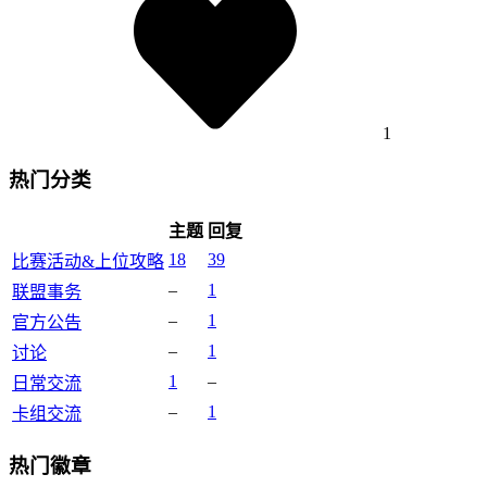
1
热门分类
主题
回复
18
39
比赛活动&上位攻略
–
1
联盟事务
–
1
官方公告
–
1
讨论
1
–
日常交流
–
1
卡组交流
热门徽章