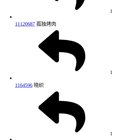
1
11120687
孤独烤肉
1
1164596
晓织
1