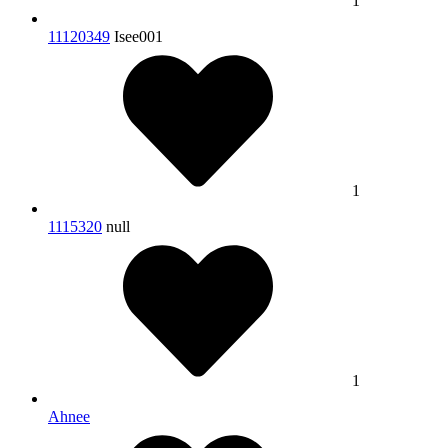
1
11120349
Isee001
1
1115320
null
1
Ahnee