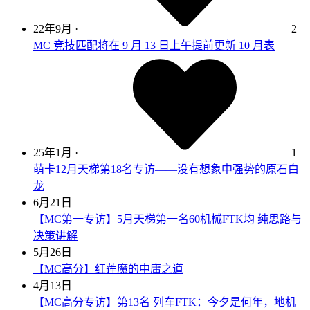
22年9月
·
2
MC 竞技匹配将在 9 月 13 日上午提前更新 10 月表
25年1月
·
1
萌卡12月天梯第18名专访——没有想象中强势的原石白
龙
6月21日
【MC第一专访】5月天梯第一名60机械FTK均 纯思路与
决策讲解
5月26日
【MC高分】红莲魔的中庸之道
4月13日
【MC高分专访】第13名 列车FTK：今夕是何年，地机