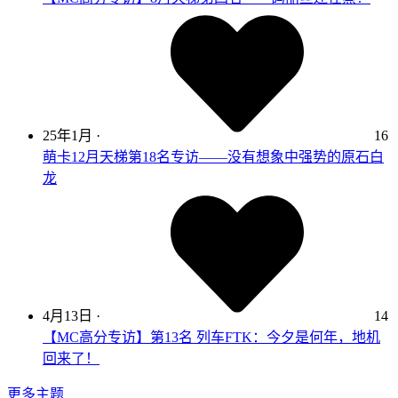
25年1月
·
16
萌卡12月天梯第18名专访——没有想象中强势的原石白
龙
4月13日
·
14
【MC高分专访】第13名 列车FTK：今夕是何年，地机
回来了！
更多主题