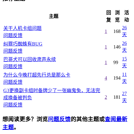
回
浏
活
主题
复
览
动
26
关干人机卡组问题
1
168
天
问题反馈
26
纠罪巧蜘蛛有BUG
1
146
天
问题反馈
15
巴哥犬可以回收肃声永续
1
99
天
问题反馈
11
为什么今晚打超先行总是那么卡
4
194
天
问题反馈
G3更换副卡组时备牌少了一张幽鬼兔，无法完
27
2
181
成换备被判负
天
问题反馈
想阅读更多？浏览
问题反馈
的其他主题或
查阅最新
主题
。