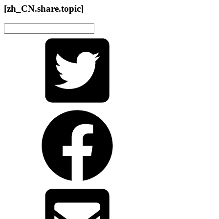
[zh_CN.share.topic]