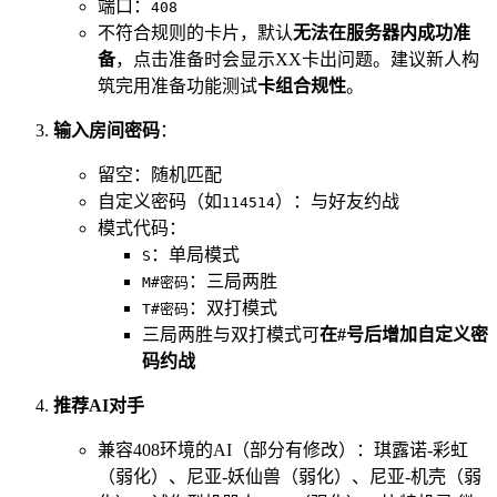
端口：
408
不符合规则的卡片，默认
无法在服务器内成功准
备
，点击准备时会显示XX卡出问题。建议新人构
筑完用准备功能测试
卡组合规性
。
输入房间密码
：
留空：随机匹配
自定义密码（如
）：与好友约战
114514
模式代码：
：单局模式
S
：三局两胜
M#密码
：双打模式
T#密码
三局两胜与双打模式可
在#号后增加自定义密
码约战
推荐AI对手
兼容408环境的AI（部分有修改）：琪露诺-彩虹
（弱化）、尼亚-妖仙兽（弱化）、尼亚-机壳（弱