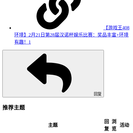
【游戏王408
环境】2月21日第28届汉诺杯娱乐比赛：奖品丰富+环境
有趣！
1
回复
推荐主题
回
浏
主题
活动
复
览