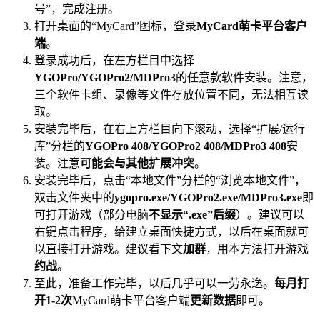
号”，完成注册。
打开桌面的“MyCard”图标，登录
MyCard萌卡平台客户
端
。
登录成功后，在左方栏目中选择
YGOPro/YGOPro2/MDPro3
的任意款软件安装。注意，
三个软件卡组、录像等文件存放位置不同，无法相互读
取。
安装完毕后，在右上方栏目向下滚动，选择“扩展/运行
库”分栏的
YGOPro 408/YGOPro2 408/MDPro3 408
安
装。注意
可能会与其他扩展冲突
。
安装完毕后，点击“本地文件”分栏的“浏览本地文件”，
双击文件夹中的
ygopro.exe/YGOPro2.exe/MDPro3.exe
即
可打开游戏（部分电脑
不显示“.exe”后缀
）。建议可以
右键点击程序，给建立桌面快捷方式，以后在桌面就可
以直接打开游戏。建议看下文
加群
，用本方法打开游戏
约战
。
至此，准备工作完毕，以后几乎可以一劳永逸。
每月打
开1-2次
MyCard萌卡平台客户端
更新数据
即可。