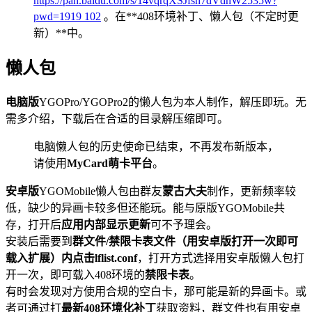
https://pan.baidu.com/s/14vqrqXSJfsh7dVdnW2535w?
pwd=1919
102
。在**408环境补丁、懒人包（不定时更
新）**中。
懒人包
电脑版
YGOPro/YGOPro2的懒人包为本人制作，解压即玩。无
需多介绍，下载后在合适的目录解压缩即可。
电脑懒人包的历史使命已结束，不再发布新版本，
请使用
MyCard萌卡平台
。
安卓版
YGOMobile懒人包由群友
蒙古大夫
制作，更新频率较
低，缺少的异画卡较多但还能玩。能与原版YGOMobile共
存，打开后
应用内部显示更新
可不予理会。
安装后需要到
群文件/禁限卡表文件（用安卓版打开一次即可
载入扩展）
内点击
lflist.conf
，打开方式选择用安卓版懒人包打
开一次，即可载入408环境的
禁限卡表
。
有时会发现对方使用合规的空白卡，那可能是新的异画卡。或
者可通过打
最新408环境化补丁
获取资料，群文件也有用安卓