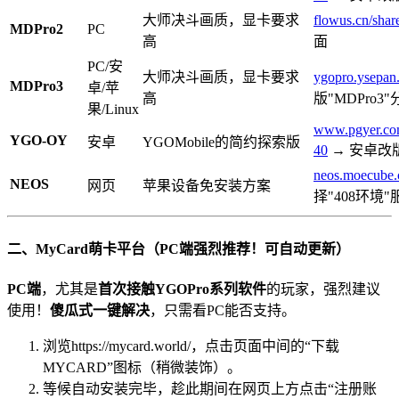
大师决斗画质，显卡要求
flowus.cn/sha
MDPro2
PC
高
面
PC/安
大师决斗画质，显卡要求
ygopro.ysepa
MDPro3
卓/苹
高
版"MDPro3
果/Linux
www.pgyer.co
YGO-OY
安卓
YGOMobile的简约探索版
40
→ 安卓改
neos.moecube
NEOS
网页
苹果设备免安装方案
择"408环境
二、MyCard萌卡平台（PC端强烈推荐！可自动更新）
PC端
，尤其是
首次接触YGOPro系列软件
的玩家，强烈建议
使用！
傻瓜式一键解决
，只需看PC能否支持。
浏览https://mycard.world/，点击页面中间的“下载
MYCARD”图标（稍微装饰）。
等候自动安装完毕，趁此期间在网页上方点击“注册账