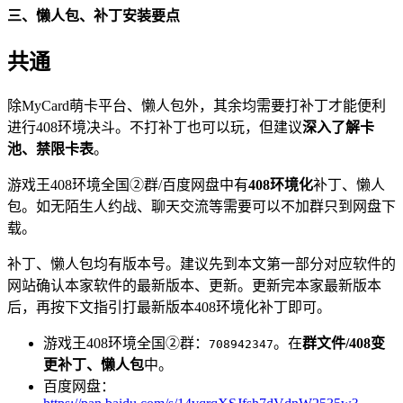
三、懒人包、补丁安装要点
共通
除MyCard萌卡平台、懒人包外，其余均需要打补丁才能便利
进行408环境决斗。不打补丁也可以玩，但建议
深入了解卡
池、禁限卡表
。
游戏王408环境全国②群/百度网盘中有
408环境化
补丁、懒人
包。如无陌生人约战、聊天交流等需要可以不加群只到网盘下
载。
补丁、懒人包均有版本号。建议先到本文第一部分对应软件的
网站确认本家软件的最新版本、更新。更新完本家最新版本
后，再按下文指引打最新版本408环境化补丁即可。
游戏王408环境全国②群：
。在
群文件/408变
708942347
更补丁、懒人包
中。
百度网盘：