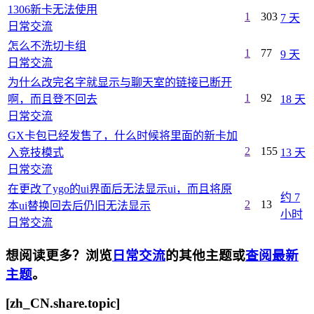
1306新卡无法使用
1
303
7 天
日常交流
怎么不洗切卡组
1
77
9 天
日常交流
为什么改完名字就显示与聊天室的链接已断开
1
92
啊，而且登不回去
18 天
日常交流
GX卡包已经发售了，什么时候将里面的新卡加
2
155
入竞技模式
13 天
日常交流
在更改了ygo的ui界面后无法显示ui，而且将原
约 7
2
13
本ui替换回去后仍旧无法显示
小时
日常交流
想阅读更多？浏览
日常交流
的其他主题或
查阅最新
主题
。
[zh_CN.share.topic]