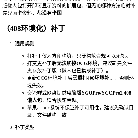
版懒人包打开即可显示资料的
扩展包
。但无论哪种方法临时补
充异画卡资料，都
没有卡图
。
（408环境化）补丁
通用规则
打补丁仅为方便构筑，只要构筑合规可以无视。
打变更补丁后
无法切换OCG环境
，建议新建文件
夹存放补丁版（懒人包已集成补丁）。
更新OCG环境补丁后需
重打408环境补丁
，否则环
境失效。
交流群或网盘提供
电脑版YGOPro/YGOPro2 408
懒人包
，适合快速启动。
苹果/Linux系统不保证补丁可用性，建议先确认目
录、文件结构一致。
补丁类型