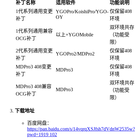
补丁名称
适用软件
功能说明
1代系列通用变更
仅保留408
YGOPro/KoishiPro/YGO-
OY
补丁
环境
双环境共存
1代系列通用兼容
以上+YGOMobile
（功能受
OCG补丁
限）
2代系列通用变更
仅保留408
YGOPro2/MDPro2
补丁
环境
MDPro3 408变更
仅保留408
MDPro3
补丁
环境
双环境共存
MDPro3 408兼容
MDPro3
（功能受
OCG补丁
限）
下载地址
百度网盘：
https://pan.baidu.com/s/14vqrqXSJfsh7dVdnW2535w?
pwd=1919
102