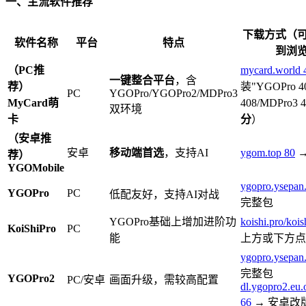
一、主流软件推荐
下载方式（
软件名称
平台
特点
到浏
（PC推
mycard.world
一键整合平台
，含
荐）
装"YGOPro 4
PC
YGOPro/YGOPro2/MDPro3
MyCard萌
408/MDPro3
双环境
卡
分
）
（安卓推
安卓
移动端首选
，支持AI
ygom.top
80
→
荐）
YGOMobile
ygopro.ysepa
YGOPro
PC
低配友好，支持AI对战
完整包
YGOPro基础上增加进阶功
koishi.pro/kois
KoiShiPro
PC
能
上方或下方点
ygopro.ysepa
完整包
YGOPro2
PC/安卓
画面升级，需较高配置
dl.ygopro2.eu.
66
→ 安卓改