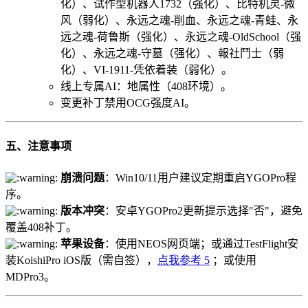
化）、试作型机器人1732（强化）、比特机灵-微
风（弱化）、永远之魂-削血、永远之魂-青蛙、永
远之魂-荷鲁斯（强化）、永远之魂-OldSchool（强
化）、永远之魂-守墓（强化）、報社鬥士（弱
化）、VI-1911-凭依着装（弱化）。
线上专属AI：地属性（408环境）。
变更补丁禁用OCG强度AI。
五、注意事项
崩溃问题
：Win10/11用户建议定期重启YGOPro程
序。
版本冲突
：安卓YGOPro2更新提示选择"否"，避免
覆盖408补丁。
苹果设备
：使用NEOS网页端；或通过TestFlight安
装KoishiPro iOS版（需自签），
点我参考
5
；或使用
MDPro3。